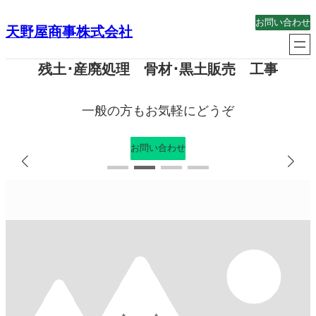
内
お問い合わせ
天野屋商事株式会社
容
を
ス
残土･産廃処理 骨材･黒土販売 工事
キ
ッ
一般の方もお気軽にどうぞ
プ
お問い合わせ