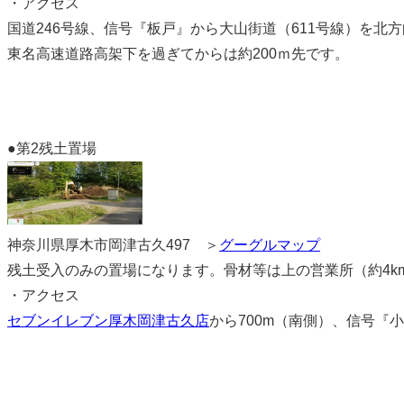
・アクセス
国道246号線、信号『板戸』から大山街道（611号線）を北
東名高速道路高架下を過ぎてからは約200ｍ先です。
●第2残土置場
神奈川県厚木市岡津古久497 ＞
グーグルマップ
残土受入のみの置場になります。骨材等は上の営業所（約4k
・アクセス
セブンイレブン厚木岡津古久店
から700m（南側）、信号『小