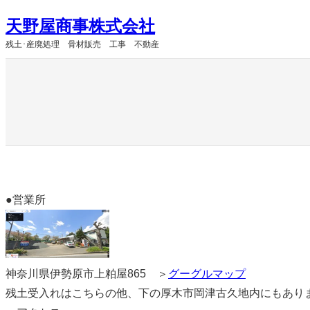
内
天野屋商事株式会社
容
残土･産廃処理 骨材販売 工事 不動産
を
ス
キ
ッ
プ
●営業所
神奈川県伊勢原市上粕屋865 ＞
グーグルマップ
残土受入れはこちらの他、下の厚木市岡津古久地内にもありま