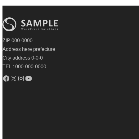
ZIP 000-0000
Address here prefecture
City address 0-0-0
TEL : 000-000-0000
Facebook
X
Instagram
YouTube