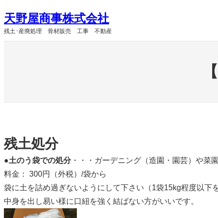
内
天野屋商事株式会社
容
残土･産廃処理 骨材販売 工事 不動産
を
ス
キ
【
ッ
プ
残土処分
●
土のう袋での処分
・・・ガーデニング（造園・園芸）や菜
料金： 300円（外税）/袋から
袋に土を詰め過ぎないようにして下さい（1袋15kg程度以下
中身を出し易い様に口紐を強く結ばない方がいいです。