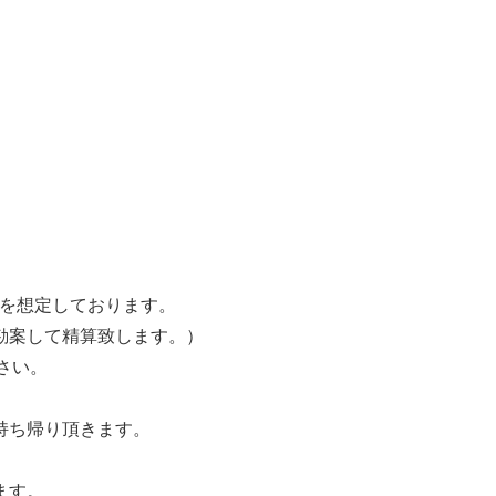
のを想定しております。
勘案して精算致します。）
さい。
）
持ち帰り頂きます。
ます。