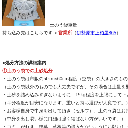
土のう袋重量
持ち込み先はこちらです ＞
営業所
（
伊勢原市上粕屋865
）
●処分方法の詳細案内
①土のう袋での土砂処分
・土のう袋は市販の50cm×60cm程度（空袋）の大きさのも
（土のう袋以外のものでも大丈夫ですが、その場合は土量を
・土砂を詰め込みすぎないように、15kg程度を上限にして下
（半分程度が目安になります。重いと持ち運びが大変です。
・お客様自身で中身を出して頂き（セルフ）、土のう袋はお
（中身を出し易い様に口紐は強く結ばない方がいいです。）
・ゴミ、がれき、枝葉、草根等の混入がないようにお願いし