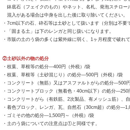
鉢底石（フェイクのもの）やネット、名札、発泡スチロー
混入がある場合は中身を出した後に取り除いてください。
・7cm以下の石、砕石等は土砂として扱います（分別は不要
・「固まる土」は下のレンガと同じ扱いになります。
・市販の土のう袋の多くは紫外線に弱く、1ヶ月程度で破れ
②土砂以外の物の処分
・枝葉、草根等の処分—400円（外税）/袋
・枝葉、草根等（土砂混じり）の処分—500円（外税）/袋
・コンクリート（無筋）又はアスファルトがらの処分—500円
・コンクリートブロック（無着色・40cm以下）の処分—250
・コンクリートがら（有鉄筋、2次製品、有メッシュ筋）、自然石
・着色ブロック、レンガ、瓦、自然石（30cm超）の処分—1,0
・ゴミその他の処分—1,500円～（外税）/袋
・土のう袋についての注意点は①と同様です。