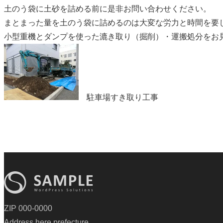
土のう袋に土砂を詰める前に是非お問い合わせください。
まとまった量を土のう袋に詰めるのは大変な労力と時間を要
小型重機とダンプを使った漉き取り（掘削）・運搬処分をお
駐車場すき取り工事
ZIP 000-0000
Address here prefecture