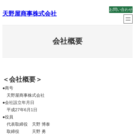
内
お問い合わせ
天野屋商事株式会社
容
を
ス
キ
会社概要
ッ
プ
＜会社概要＞
●商号
天野屋商事株式会社
●会社設立年月日
平成27年6月1日
●役員
代表取締役 天野 博泰
取締役 天野 勇