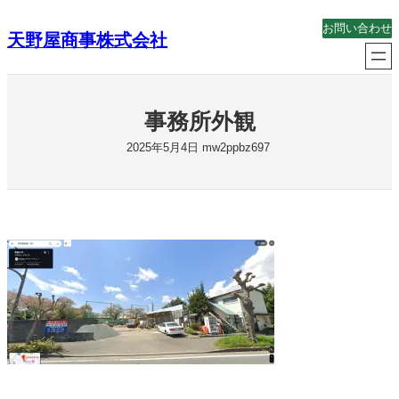
内
お問い合わせ
天野屋商事株式会社
容
を
ス
キ
事務所外観
ッ
プ
2025年5月4日
mw2ppbz697